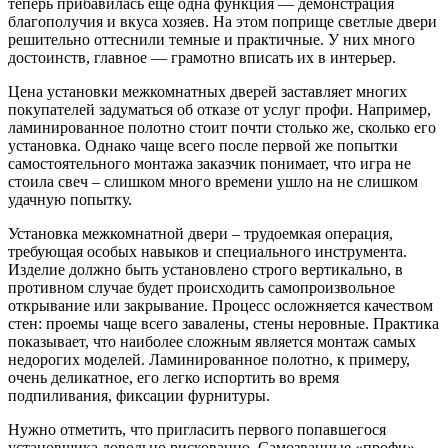
теперь прибавилась еще одна функция — демонстрация
благополучия и вкуса хозяев. На этом поприще светлые двери
решительно оттеснили темные и практичные. У них много
достоинств, главное — грамотно вписать их в интерьер.
Цена установки межкомнатных дверей заставляет многих
покупателей задуматься об отказе от услуг профи. Например,
ламинированное полотно стоит почти столько же, сколько его
установка. Однако чаще всего после первой же попытки
самостоятельного монтажа заказчик понимает, что игра не
стоила свеч – слишком много времени ушло на не слишком
удачную попытку.
Установка межкомнатной двери – трудоемкая операция,
требующая особых навыков и специального инструмента.
Изделие должно быть установлено строго вертикально, в
противном случае будет происходить самопроизвольное
открывание или закрывание. Процесс осложняется качеством
стен: проемы чаще всего завалены, стены неровные. Практика
показывает, что наиболее сложным является монтаж самых
недорогих моделей. Ламинированное полотно, к примеру,
очень деликатное, его легко испортить во время
подпиливания, фиксации фурнитуры.
Нужно отметить, что пригласить первого попавшегося
установщика довольно рискованно. Самозванные «профи»