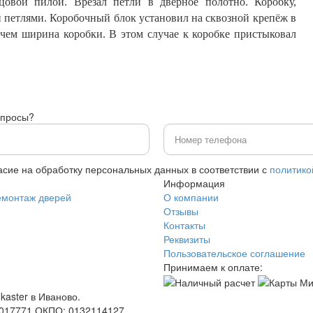
цовой пилой. Врезал петли в дверное полотно. Коробку,
 петлями. Коробочный блок установил на сквозной крепёж в
 чем ширина коробки. В этом случае к коробке пристыковал
опросы?
асие на обработку персональных данных в соответствии с
политико
Информация
емонтаж дверей
О компании
Отзывы
Контакты
Реквизиты
Пользовательское соглашение
Принимаем к оплате:
kaster в Иваново.
0017771 ОКПО: 0132114127