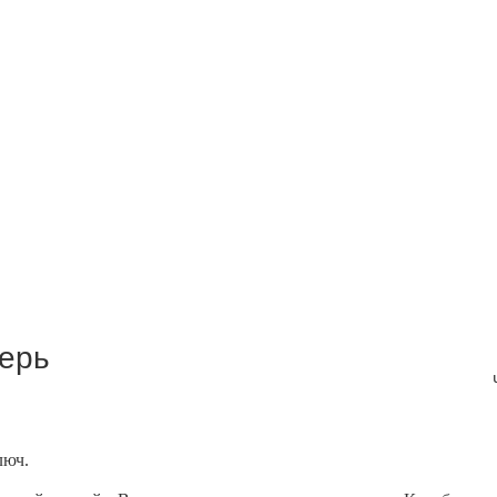
ерь
люч.