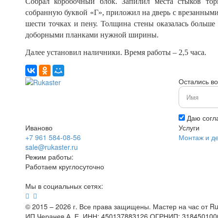
Собрал коробочный блок. Запилил места стыков тор
собранную буквой «Г», приложил на дверь с врезанными
шести точках и пену. Толщина стены оказалась больше
доборными планками нужной ширины.
Далее установил наличники. Время работы – 2,5 часа.
Остались в
Даю согл
Иваново
Услуги
+7 961 584-08-56
Монтаж и д
sale@rukaster.ru
Режим работы:
Работаем круглосуточно
Мы в социальных сетях:
© 2015 – 2026 г. Все права защищены. Мастер на час от Ru
ИП Черанев А. Е. ИНН: 450137883126 ОГРНИП: 31845010